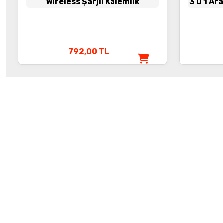
Wireless Şarjlı Kalemlik
3'ü 1 Ar
792,00
TL