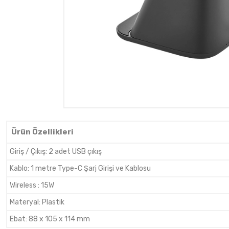
Ürün Özellikleri
Giriş / Çıkış
:
2 adet USB çıkış
Kablo
:
1 metre Type-C Şarj Girişi ve Kablosu
Wireless
:
15W
Materyal
:
Plastik
Ebat
:
88 x 105 x 114 mm