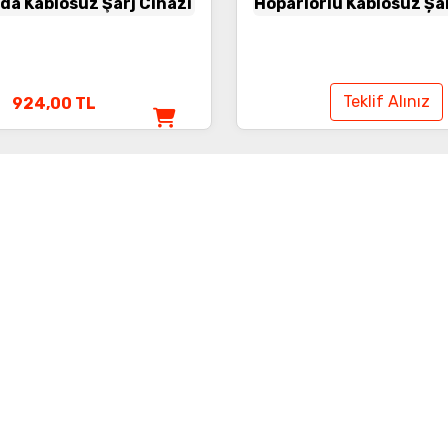
ada Kablosuz Şarj Cihazı
Hoparlörlü Kablosuz Șa
Teklif Alınız
924,00
TL