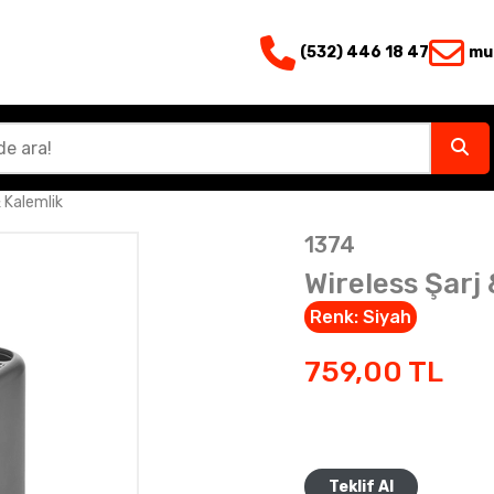
(532) 446 18 47
mu
& Kalemlik
1374
Wireless Şarj
Renk:
Siyah
759,00
TL
Teklif Al