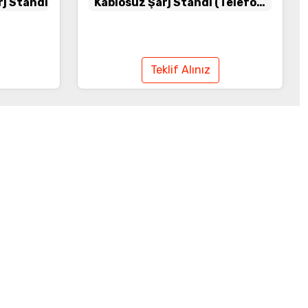
rj Standı
Kablosuz Şarj Standı (Telefon,
Saat, Kulaklık)
Teklif Alınız