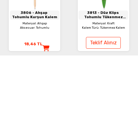
3806
- Ahşap
3813
- Düz Klips
Tohumlu Kurşun Kalem
Tohumlu Tükenmez
Kalem
Materyal: Ahşap
Materyal: Kraft
Aksesuar: Tohumlu
Kalem Türü: Tükenmez Kalem
Teklif Alınız
18,46
TL