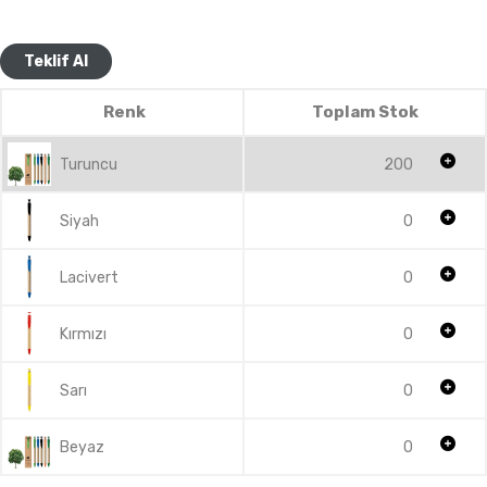
Teklif Al
Renk
Toplam Stok
Turuncu
200
Siyah
0
Lacivert
0
Kırmızı
0
Sarı
0
Beyaz
0