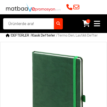
0
/
DEFTERLER
/
Klasik Defterler
/
Termo Deri, Lastikli Defter