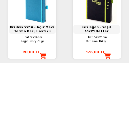
Kızılcık 9x14
- Açık Mavi
Fesleğen
- Yeşil
Termo Deri, Lastikli
13x21 Defter
Defter
Ebat: 9 x 14 cm
Ebat: 13 x 21 cm
Kağıt: Ivory 70 gr
Ciltleme: Dikişli
90,00
TL
175,00
TL