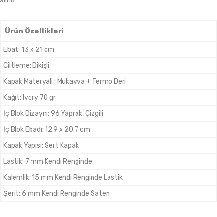
alınız.
Ürün Özellikleri
Ebat
:
13 x 21 cm
Ciltleme
:
Dikişli
Kapak Materyali
:
Mukavva + Termo Deri
Kağıt
:
Ivory 70 gr
İç Blok Dizaynı
:
96 Yaprak, Çizgili
İç Blok Ebadı
:
12.9 x 20.7 cm
Kapak Yapısı
:
Sert Kapak
Lastik
:
7 mm Kendi Renginde
Kalemlik
:
15 mm Kendi Renginde Lastik
Şerit
:
6 mm Kendi Renginde Saten