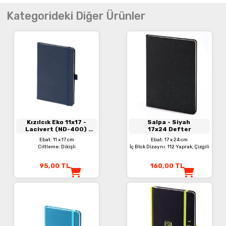
Kategorideki Diğer Ürünler
Kızılcık Eko 11x17
-
Salpa
- Siyah
Lacivert (ND-400)
17x24 Defter
Termo Deri, Lastikli
Ebat: 11 x 17 cm
Ebat: 17 x 24 cm
Defter
Ciltleme: Dikişli
İç Blok Dizaynı: 112 Yaprak, Çizgili
95,00
TL
160,00
TL