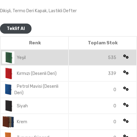
Dikişli, Termo Deri Kapak, Lastikli Defter
Teklif Al
Renk
Toplam Stok
Yeşil
535
Kırmızı (Desenli Deri)
339
Petrol Mavisi (Desenli
0
Deri)
Siyah
0
Krem
0