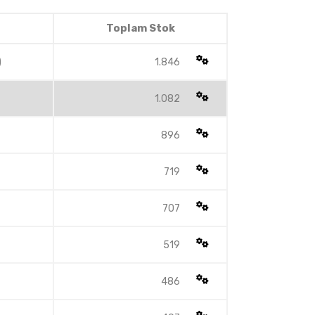
Toplam Stok
)
1.846
1.082
896
719
707
519
486