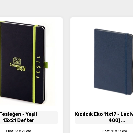
Fesleğen
- Yeşil
Kızılcık Eko 11x17
- Laci
13x21 Defter
400)
Termo Deri, Lastikli 
Ebat: 13 x 21 cm
Ebat: 11 x 17 cm