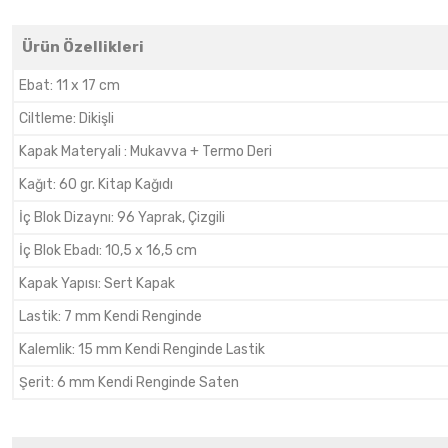
Ürün Özellikleri
Ebat
:
11 x 17 cm
Ciltleme
:
Dikişli
Kapak Materyali
:
Mukavva + Termo Deri
Kağıt
:
60 gr. Kitap Kağıdı
İç Blok Dizaynı
:
96 Yaprak, Çizgili
İç Blok Ebadı
:
10,5 x 16,5 cm
Kapak Yapısı
:
Sert Kapak
Lastik
:
7 mm Kendi Renginde
Kalemlik
:
15 mm Kendi Renginde Lastik
Şerit
:
6 mm Kendi Renginde Saten