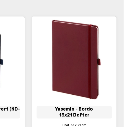
vert (ND-
Yasemin
- Bordo
13x21 Defter
Defter
Ebat: 13 x 21 cm