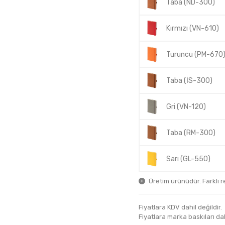
Taba (ND-300)
Kırmızı (VN-610)
Turuncu (PM-670
Taba (İS-300)
Gri (VN-120)
Taba (RM-300)
Sarı (GL-550)
Üretim ürünüdür. Farklı ren
Fiyatlara KDV dahil değildir.
Fiyatlara marka baskıları dahil