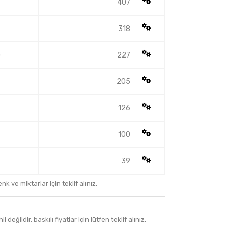
407
318
)
227
205
126
100
39
k ve miktarlar için teklif alınız.
 değildir, baskılı fiyatlar için lütfen teklif alınız.