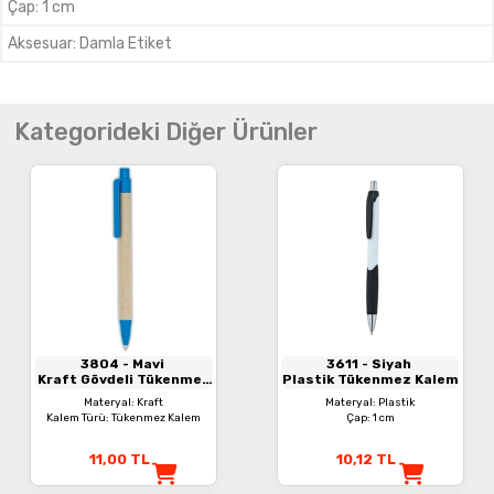
Çap
:
1 cm
Aksesuar
:
Damla Etiket
Kategorideki Diğer Ürünler
3804
- Mavi
3611
- Siyah
Kraft Gövdeli Tükenmez
Plastik Tükenmez Kalem
Kalem
Materyal: Kraft
Materyal: Plastik
Kalem Türü: Tükenmez Kalem
Çap: 1 cm
11,00
TL
10,12
TL