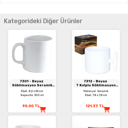
Kategorideki Diğer Ürünler
7301
- Beyaz
7312
- Beyaz
Süblimasyon Seramik
T Kulplu Süblimasyon
Kupa
Seramik Kupa
Ebat: 8,2 x 9,5 cm
Materyal: Seramik
Kapasite: 300 ml
Ebat: 7,8 x 7,8 cm
90,00
TL
121,37
TL