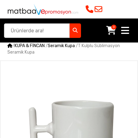
0
/
KUPA & FİNCAN
/
Seramik Kupa
/
T Kulplu Süblimasyon
Seramik Kupa