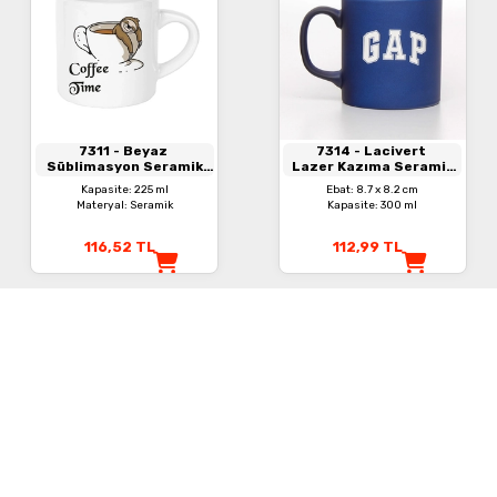
7311
- Beyaz
7314
- Lacivert
Süblimasyon Seramik
Lazer Kazıma Seramik
Kupa
Kupa
Kapasite: 225 ml
Ebat: 8.7 x 8.2 cm
Materyal: Seramik
Kapasite: 300 ml
116,52
TL
112,99
TL