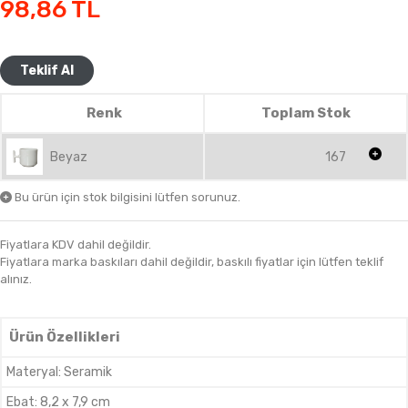
98,86
TL
Teklif Al
Renk
Toplam Stok
Beyaz
167
Bu ürün için stok bilgisini lütfen sorunuz.
Fiyatlara KDV dahil değildir.
Fiyatlara marka baskıları dahil değildir, baskılı fiyatlar için lütfen teklif
alınız.
Ürün Özellikleri
Materyal
:
Seramik
Ebat
:
8,2 x 7,9 cm