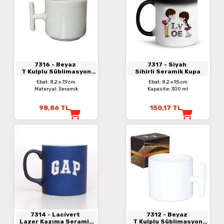
7316
- Beyaz
7317
- Siyah
T Kulplu Süblimasyon
Sihirli Seramik Kupa
Seramik Kupa
Ebat: 8,2 x 7,9 cm
Ebat: 8,2 x 9,5 cm
Materyal: Seramik
Kapasite: 300 ml
98,86
TL
150,17
TL
7314
- Lacivert
7312
- Beyaz
Lazer Kazıma Seramik
T Kulplu Süblimasyon