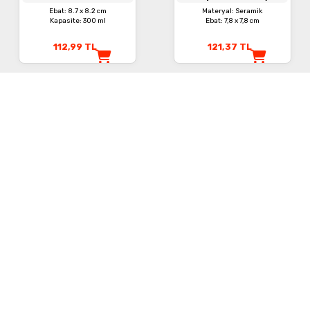
Kupa
Seramik Kupa
Ebat: 8.7 x 8.2 cm
Materyal: Seramik
Kapasite: 300 ml
Ebat: 7,8 x 7,8 cm
112,99
TL
121,37
TL