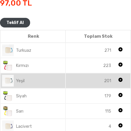
97,00
TL
Teklif Al
Renk
Toplam Stok
Turkuaz
271
Kırmızı
223
Yeşil
201
Siyah
179
Sarı
115
Lacivert
4