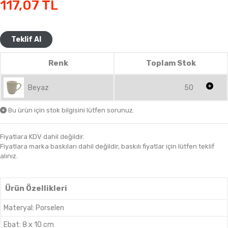
117,07
TL
Teklif Al
Renk
Toplam Stok
Beyaz
50
Bu ürün için stok bilgisini lütfen sorunuz.
Fiyatlara KDV dahil değildir.
Fiyatlara marka baskıları dahil değildir, baskılı fiyatlar için lütfen teklif
alınız.
Ürün Özellikleri
Materyal
:
Porselen
Ebat
:
8 x 10 cm