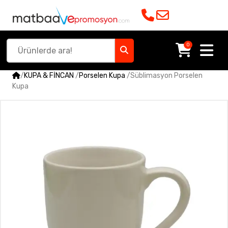
0
/
KUPA & FİNCAN
/
Porselen Kupa
/
Süblimasyon Porselen
Kupa