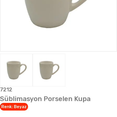
7212
Süblimasyon Porselen Kupa
Renk:
Beyaz