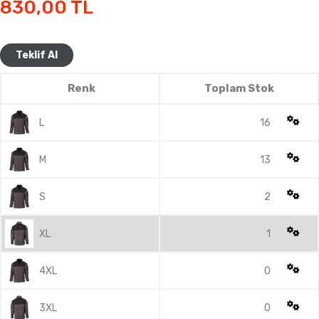
830,00
TL
Teklif Al
Renk
Toplam Stok
L
16
M
13
S
2
XL
1
4XL
0
3XL
0