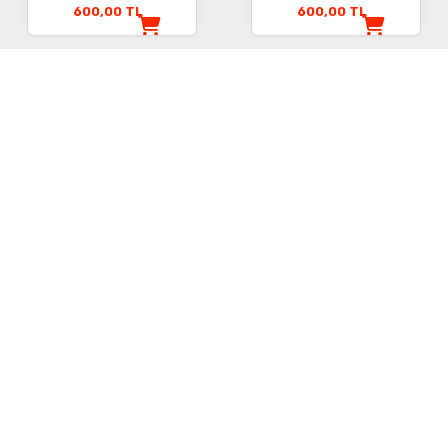
600,00
TL
600,00
TL