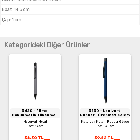
Ebat
:
14,5 cm
Çap
:
1 cm
Kategorideki Diğer Ürünler
3420
- Füme
3230
- Lacivert
Dokunmatik Tükenmez
Rubber Tükenmez Kalem
Kalem
Materyal: Metal
Materyal: Metal - Rubber Gövde
Ebat: 14 cm
Ebat: 14,5 cm
36,30
TL
39,82
TL