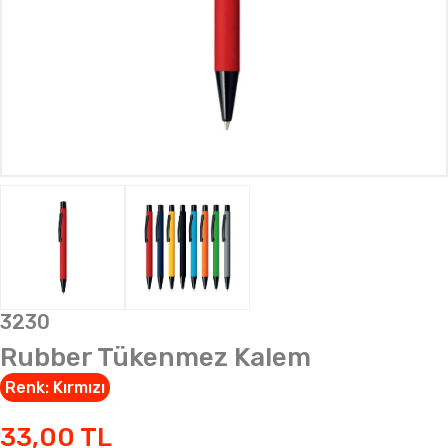
3230
Rubber Tükenmez Kalem
Renk:
Kırmızı
33,00
TL