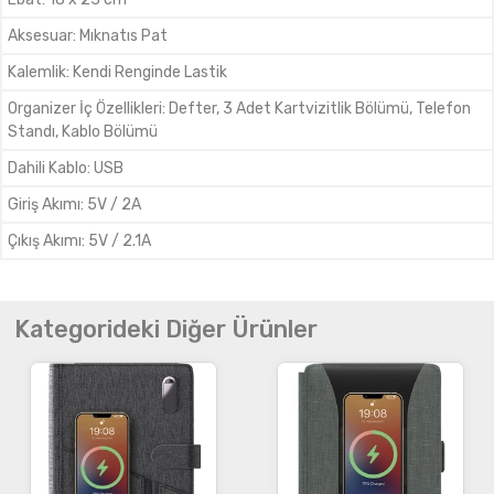
Aksesuar
:
Mıknatıs Pat
Kalemlik
:
Kendi Renginde Lastik
Organizer İç Özellikleri
:
Defter, 3 Adet Kartvizitlik Bölümü, Telefon
Standı, Kablo Bölümü
Dahili Kablo
:
USB
Giriş Akımı
:
5V / 2A
Çıkış Akımı
:
5V / 2.1A
Kategorideki Diğer Ürünler