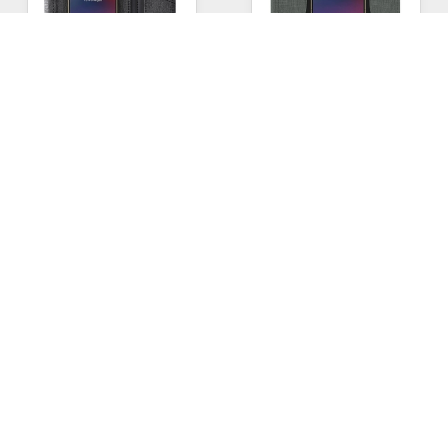
1207
- Siyah
1208
- Siyah
Powerbank Organizer
Powerbank Organizer
Ebat: 17 x 24 cm
Çıkış Akımı: 2A USB
Çıkış Akımı: 2A USB
Wireless Özelliği: 5W
3.740,00
TL
3.344,00
TL
1202
- Siyah
Powerbankli Organizer
Ebat: 18 x 23 cm
Dahili Kablo: USB
2.816,00
TL