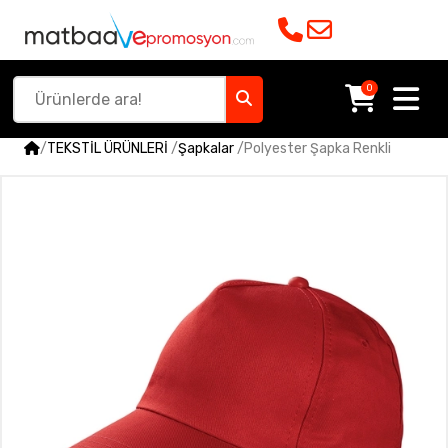
0
/
TEKSTİL ÜRÜNLERİ
/
Şapkalar
/
Polyester Şapka Renkli