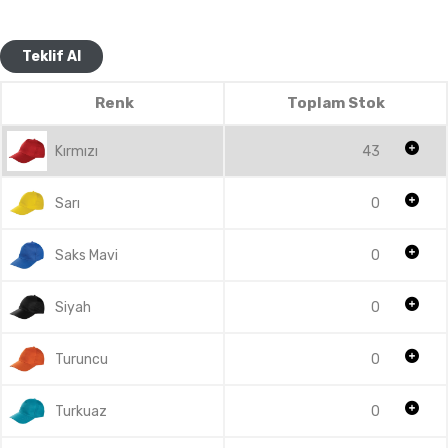
Teklif Al
Renk
Toplam Stok
Kırmızı
43
Sarı
0
Saks Mavi
0
Siyah
0
Turuncu
0
Turkuaz
0