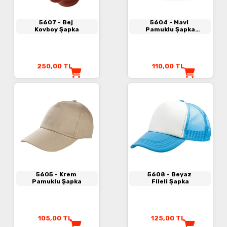
5607
- Bej
5604
- Mavi
Kovboy Şapka
Pamuklu Şapka
(Sandwich Siperli)
250,00
TL
110,00
TL
5605
- Krem
5608
- Beyaz
Pamuklu Şapka
Fileli Şapka
105,00
TL
125,00
TL