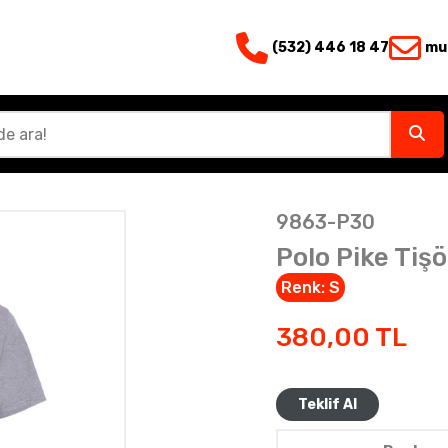
(532) 446 18 47
mu
9863-P30
Polo Pike Tişö
Renk:
S
380,00
TL
Teklif Al