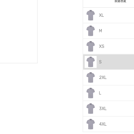
Renk
XL
M
XS
S
2XL
L
3XL
4XL