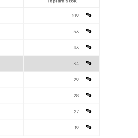
Toplam Stok
109
53
43
34
29
28
27
19