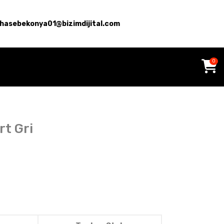
hasebekonya01@bizimdijital.com
0
rt Gri