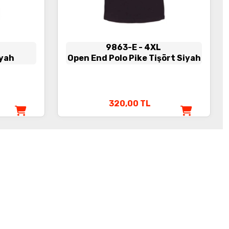
9863-E
- 4XL
iyah
Open End Polo Pike Tişört Siyah
320,00
TL