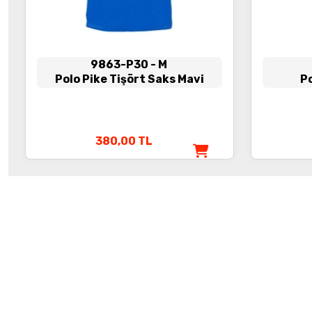
9863-P30
- M
Polo Pike Tişört Saks Mavi
Po
380,00
TL