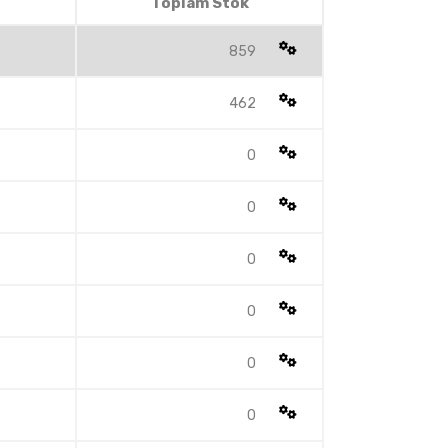
Toplam Stok
859
462
0
0
0
0
0
0