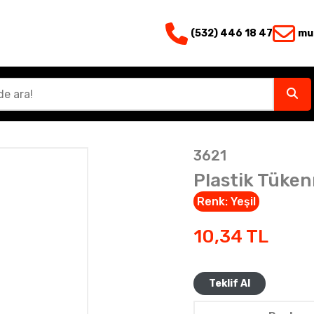
(532) 446 18 47
mu
3621
Plastik Tüke
Renk:
Yeşil
10,34
TL
Teklif Al