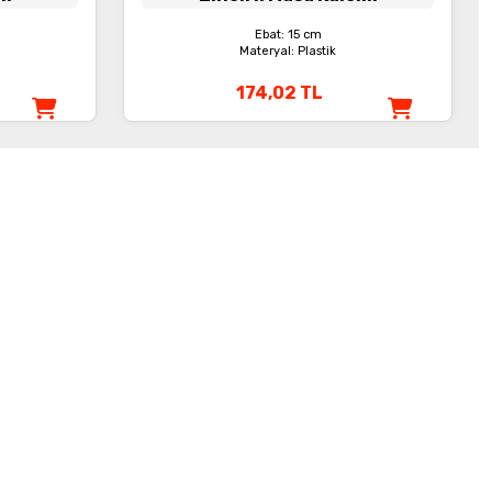
Ebat: 15 cm
Materyal: Plastik
174,02
TL