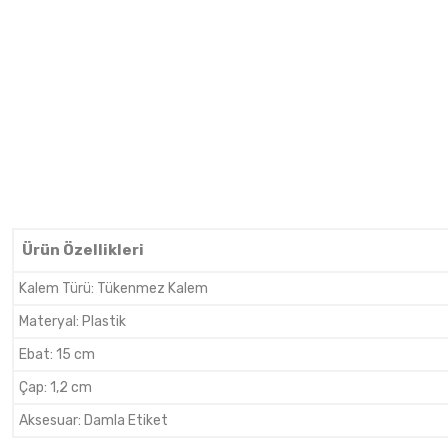
Ürün Özellikleri
Kalem Türü
:
Tükenmez Kalem
Materyal
:
Plastik
Ebat
:
15 cm
Çap
:
1,2 cm
Aksesuar
:
Damla Etiket