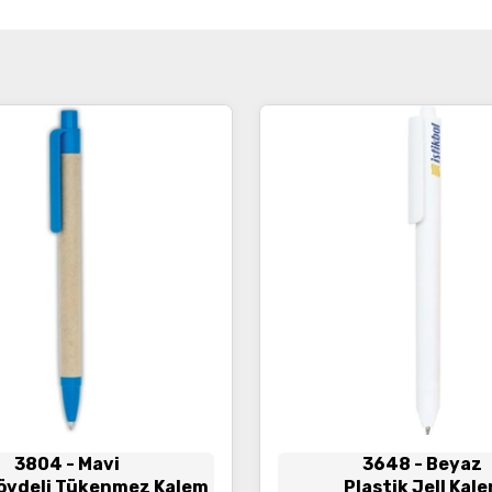
3804
- Mavi
3648
- Beyaz
övdeli Tükenmez Kalem
Plastik Jell Kal