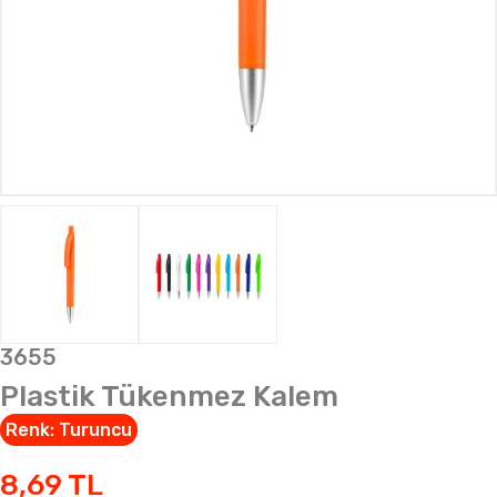
3655
Plastik Tükenmez Kalem
Renk:
Turuncu
8,69
TL