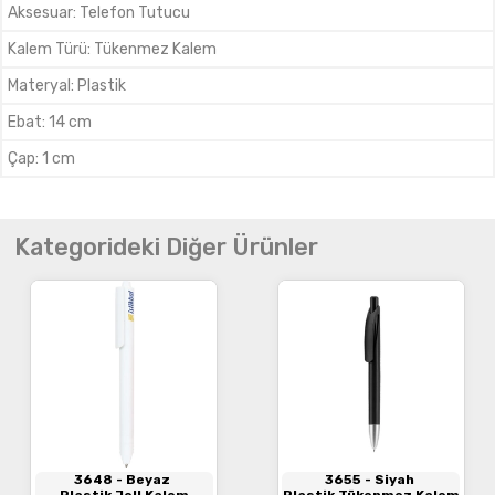
Aksesuar
:
Telefon Tutucu
Kalem Türü
:
Tükenmez Kalem
Materyal
:
Plastik
Ebat
:
14 cm
Çap
:
1 cm
Kategorideki Diğer Ürünler
3648
- Beyaz
3655
- Siyah
Plastik Jell Kalem
Plastik Tükenmez Kalem