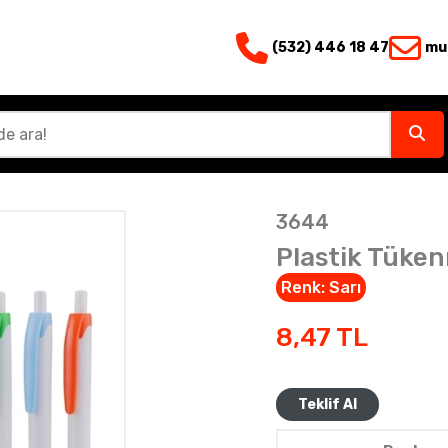
(532) 446 18 47
mu
3644
Plastik Tüke
Renk:
Sarı
8,47
TL
Teklif Al