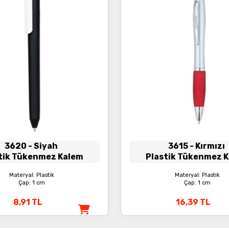
3620
- Siyah
3615
- Kırmızı
tik Tükenmez Kalem
Plastik Tükenmez 
Materyal: Plastik
Materyal: Plastik
Çap: 1 cm
Çap: 1 cm
8,91
TL
16,39
TL