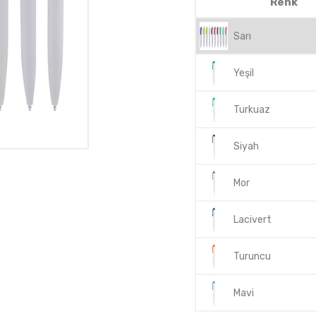
Renk
Sarı
Yeşil
Turkuaz
Siyah
Mor
Lacivert
Turuncu
Mavi