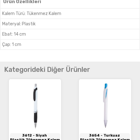
Ürün Özellikleri
Kalem Türü
:
Tükenmez Kalem
Materyal
:
Plastik
Ebat
:
14 cm
Çap
:
1 cm
Kategorideki Diğer Ürünler
3612
- Siyah
3654
- Turkuaz
Plastik Tükenmez Kalem
Plastik Tükenmez Kalem