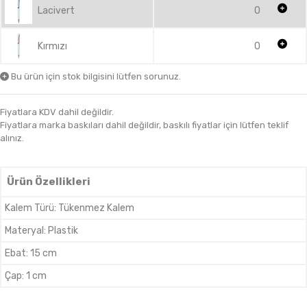
Lacivert
0
Kırmızı
0
Bu ürün için stok bilgisini lütfen sorunuz.
Fiyatlara KDV dahil değildir.
Fiyatlara marka baskıları dahil değildir, baskılı fiyatlar için lütfen teklif
alınız.
Ürün Özellikleri
Kalem Türü
:
Tükenmez Kalem
Materyal
:
Plastik
Ebat
:
15 cm
Çap
:
1 cm