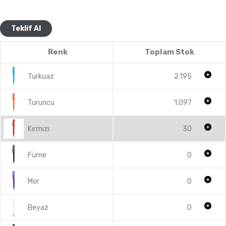
Teklif Al
Renk
Toplam Stok
Turkuaz
2.195
Turuncu
1.097
Kırmızı
30
Füme
0
Mor
0
Beyaz
0