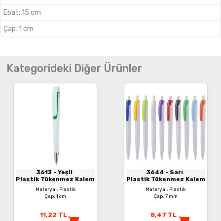
Ebat
:
15 cm
Çap
:
1 cm
Kategorideki Diğer Ürünler
3613
- Yeşil
3644
- Sarı
Plastik Tükenmez Kalem
Plastik Tükenmez Kalem
Materyal: Plastik
Materyal: Plastik
Çap: 1 cm
Çap: 7 mm
11,22
TL
8,47
TL