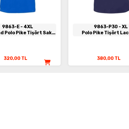
9863-E
- 4XL
9863-P30
- XL
d Polo Pike Tişört Saks
Polo Pike Tişört Lac
Mavi
320,00
TL
380,00
TL