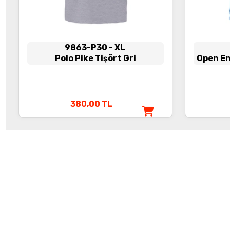
9863-P30
- XL
Polo Pike Tişört Gri
Open En
380,00
TL