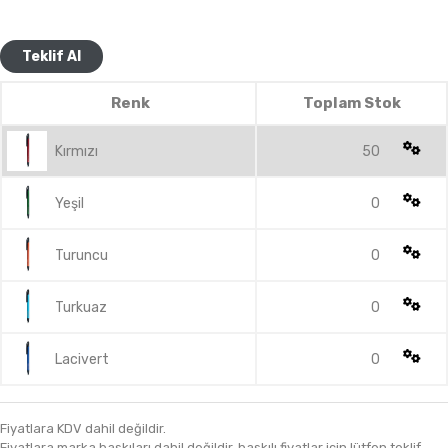
Teklif Al
Renk
Toplam Stok
Kırmızı
50
Yeşil
0
Turuncu
0
Turkuaz
0
Lacivert
0
Fiyatlara KDV dahil değildir.
Fiyatlara marka baskıları dahil değildir, baskılı fiyatlar için lütfen teklif