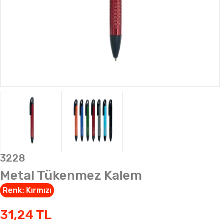
3228
Metal Tükenmez Kalem
Renk:
Kırmızı
31,24
TL