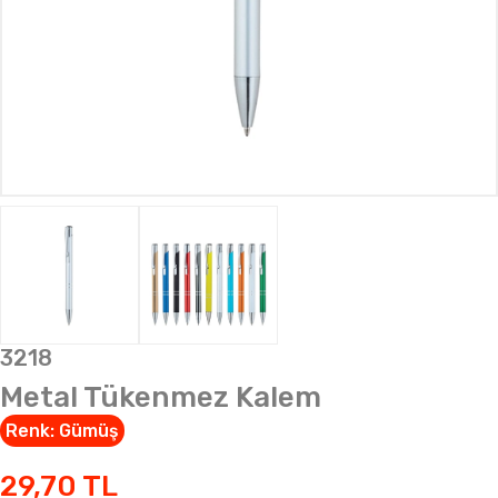
3218
Metal Tükenmez Kalem
Renk:
Gümüş
29,70
TL