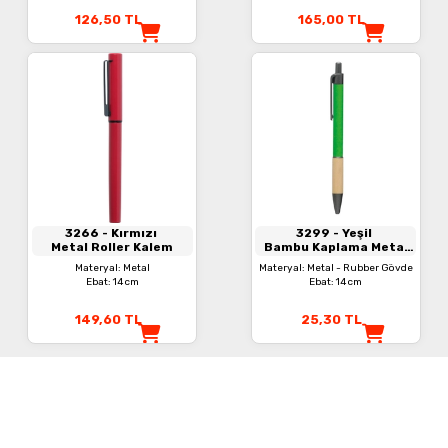
126,50
TL
165,00
TL
3266
- Kırmızı
3299
- Yeşil
Metal Roller Kalem
Bambu Kaplama Metal
Kalem
Materyal: Metal
Materyal: Metal - Rubber Gövde
Ebat: 14 cm
Ebat: 14 cm
149,60
TL
25,30
TL