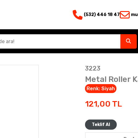
(532) 446 18 47
mu
3223
Metal Roller 
Renk:
Siyah
121,00
TL
Teklif Al