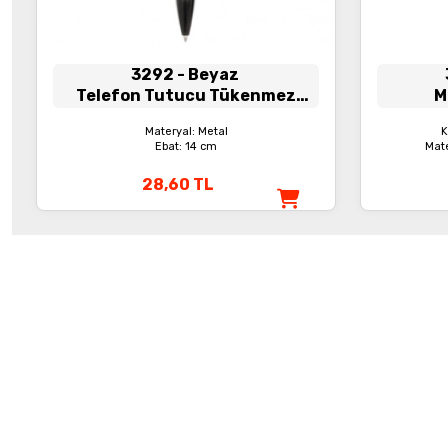
3292
- Beyaz
Telefon Tutucu Tükenmez
M
Kalem
Materyal: Metal
K
Ebat: 14 cm
Mate
28,60
TL