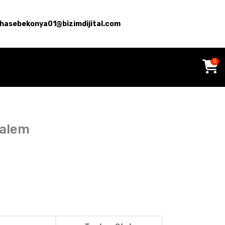
hasebekonya01@bizimdijital.com
0
Kalem