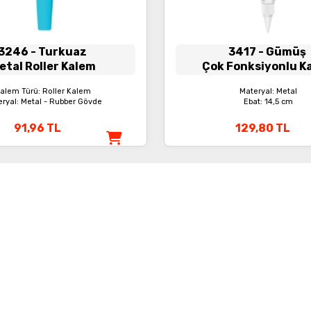
3246
- Turkuaz
3417
- Gümüş
etal Roller Kalem
Çok Fonksiyonlu K
alem Türü: Roller Kalem
Materyal: Metal
ryal: Metal - Rubber Gövde
Ebat: 14,5 cm
91,96
TL
129,80
TL