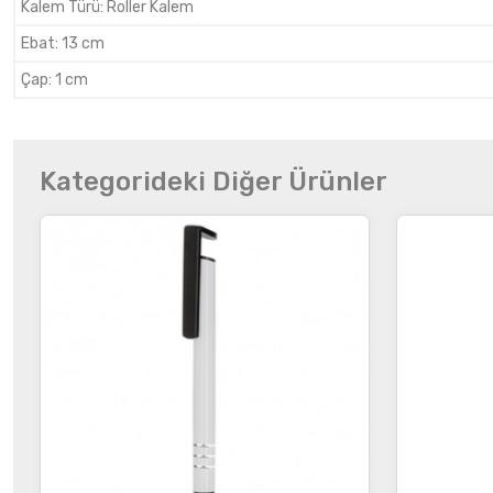
Kalem Türü
:
Roller Kalem
Ebat
:
13 cm
Çap
:
1 cm
Kategorideki Diğer Ürünler