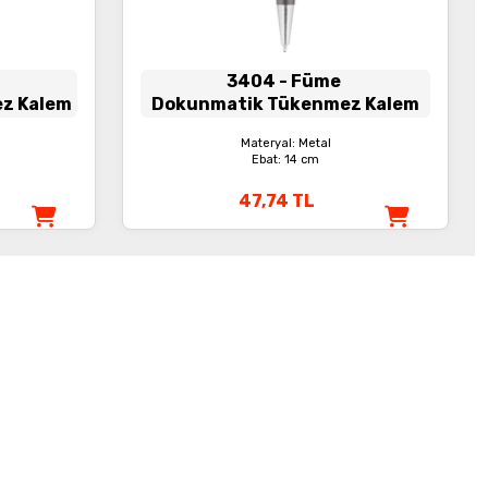
3404
- Füme
ez Kalem
Dokunmatik Tükenmez Kalem
Materyal: Metal
Ebat: 14 cm
47,74
TL