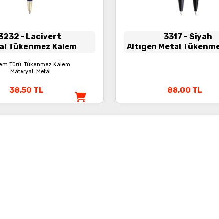
3232
- Lacivert
3317
- Siyah
al Tükenmez Kalem
Altıgen Metal Tükenm
em Türü: Tükenmez Kalem
Materyal: Metal
38,50
TL
88,00
TL