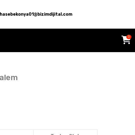
hasebekonya01@bizimdijital.com
0
Kalem