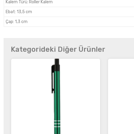
Kalem Türü
:
Roller Kalem
Ebat
:
13,5 cm
Çap
:
1,3 cm
Kategorideki Diğer Ürünler