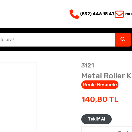
(532) 446 18 47
mu
3121
Metal Roller 
Renk:
Besmele
140,80
TL
Teklif Al