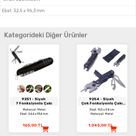
Ebat
:
32,5 x 96,3 mm
Kategorideki Diğer Ürünler
9251
- Siyah
9254
- Siyah
7 Fonksiyonlu Çakı
Çok Fonksiyonlu Çakı
Seti
Materyal: Metal
Ebat: 15,5 x 3,8 cm
Ebat: 24,4 x 93,6 mm
Materyal: Metal
165,00
TL
1.045,00
TL