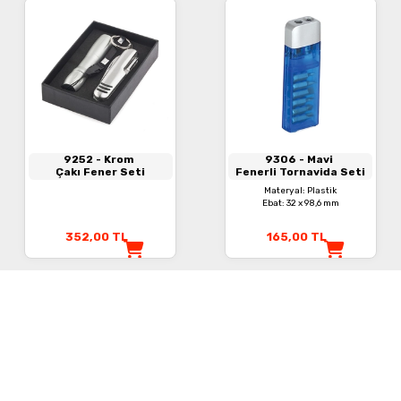
9252
- Krom
9306
- Mavi
Çakı Fener Seti
Fenerli Tornavida Seti
Materyal: Plastik
Ebat: 32 x 98,6 mm
352,00
TL
165,00
TL