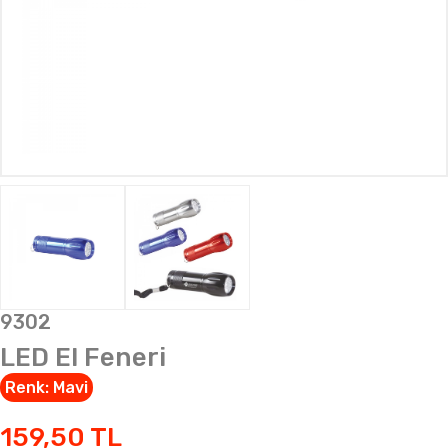
9302
LED El Feneri
Renk:
Mavi
159,50
TL