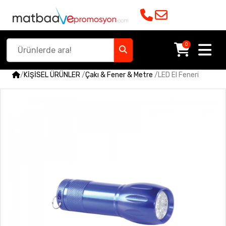
0
/
KİŞİSEL ÜRÜNLER
/
Çakı & Fener & Metre
/
LED El Feneri