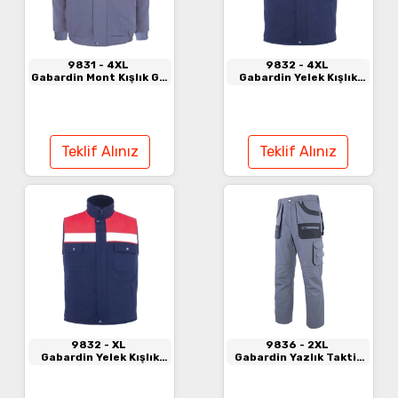
9831
- 4XL
9832
- 4XL
Gabardin Mont Kışlık Gri
Gabardin Yelek Kışlık
- Saks Mavi
Lacivert - Saks Mavi
Teklif Alınız
Teklif Alınız
9832
- XL
9836
- 2XL
Gabardin Yelek Kışlık
Gabardin Yazlık Taktik
Kırmızı - Lacivert
Pantolon Antrasit -
Siyah