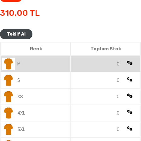
310,00
TL
Teklif Al
Renk
Toplam Stok
M
0
S
0
XS
0
4XL
0
3XL
0