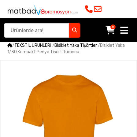
0
/
TEKSTİL ÜRÜNLERİ
/
Bisiklet Yaka Tişörtler
/
Bisiklet Yaka
1/30 Kompakt Penye Tişört Turuncu