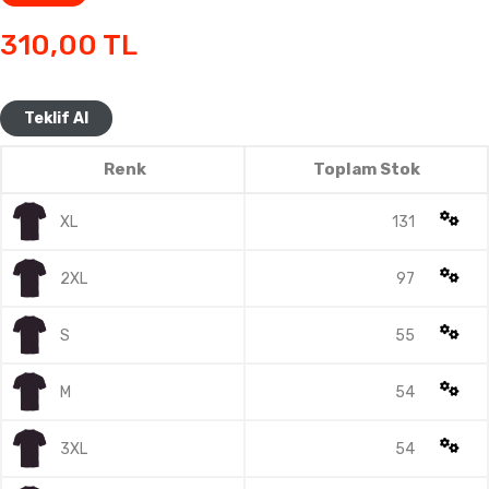
310,00
TL
Teklif Al
Renk
Toplam Stok
XL
131
2XL
97
S
55
M
54
3XL
54