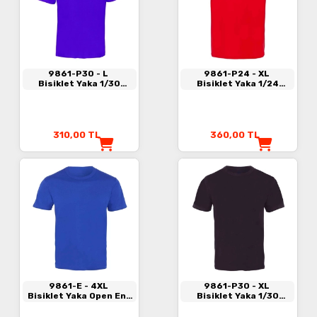
9861-P30
- L
9861-P24
- XL
Bisiklet Yaka 1/30
Bisiklet Yaka 1/24
Kompakt Penye Tişört
Kompakt Penye Tişört
Saks Mavi
Kırmızı
310,00
TL
360,00
TL
9861-E
- 4XL
9861-P30
- XL
Bisiklet Yaka Open End
Bisiklet Yaka 1/30
Tişört Saks Mavisi
Kompakt Penye Tişört
Siyah