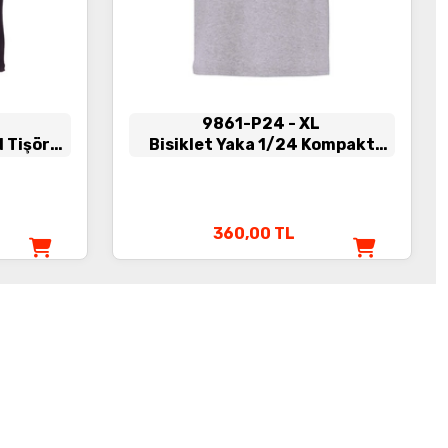
9861-P24
- XL
d Tişört
Bisiklet Yaka 1/24 Kompakt
Penye Tişört Gri
360,00
TL