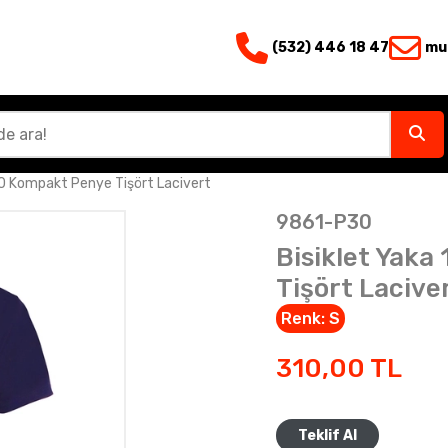
(532) 446 18 47
mu
30 Kompakt Penye Tişört Lacivert
9861-P30
Bisiklet Yak
Tişört Lacive
Renk:
S
310,00
TL
Teklif Al