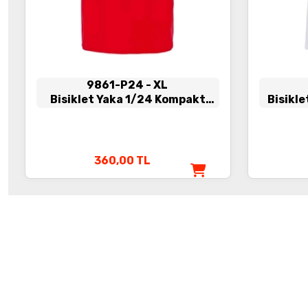
9861-P24
- XL
Bisiklet Yaka 1/24 Kompakt
Bisikle
Penye Tişört Kırmızı
360,00
TL