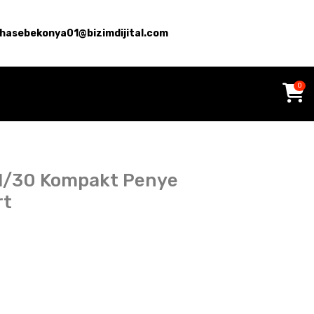
hasebekonya01@bizimdijital.com
0
a 1/30 Kompakt Penye
rt