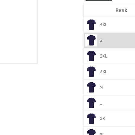
Renk
4XL
S
2XL
3XL
M
L
XS
XL