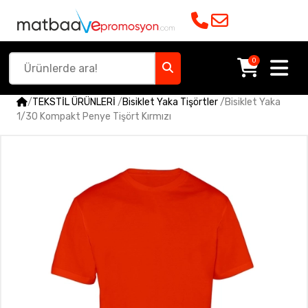
0
/
TEKSTİL ÜRÜNLERİ
/
Bisiklet Yaka Tişörtler
/
Bisiklet Yaka
1/30 Kompakt Penye Tişört Kırmızı