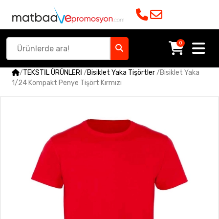
0
/
TEKSTİL ÜRÜNLERİ
/
Bisiklet Yaka Tişörtler
/
Bisiklet Yaka
1/24 Kompakt Penye Tişört Kırmızı