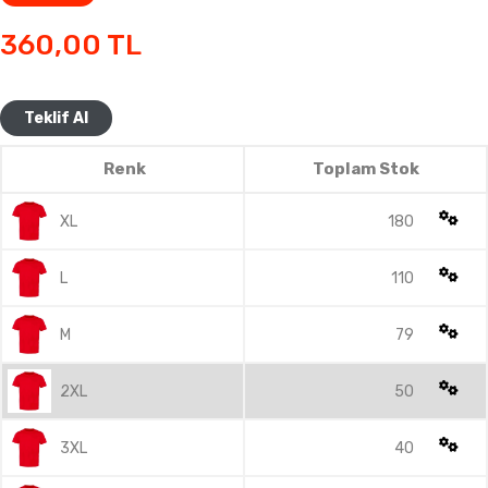
360,00
TL
Teklif Al
Renk
Toplam Stok
XL
180
L
110
M
79
2XL
50
3XL
40