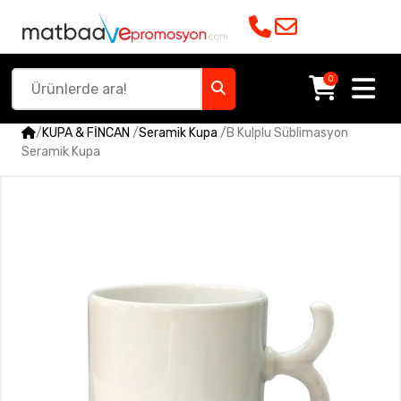
0
/
KUPA & FİNCAN
/
Seramik Kupa
/
B Kulplu Süblimasyon
Seramik Kupa