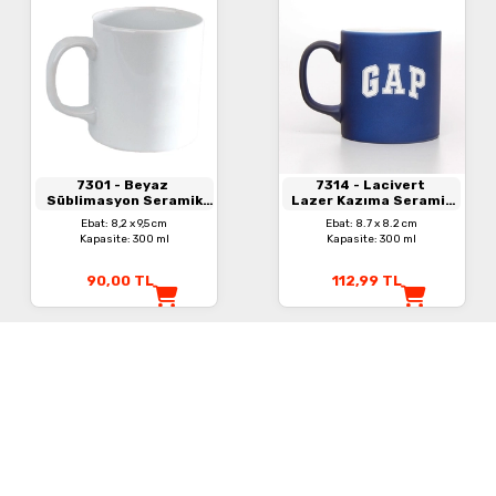
7301
- Beyaz
7314
- Lacivert
Süblimasyon Seramik
Lazer Kazıma Seramik
Kupa
Kupa
Ebat: 8,2 x 9,5 cm
Ebat: 8.7 x 8.2 cm
Kapasite: 300 ml
Kapasite: 300 ml
90,00
TL
112,99
TL