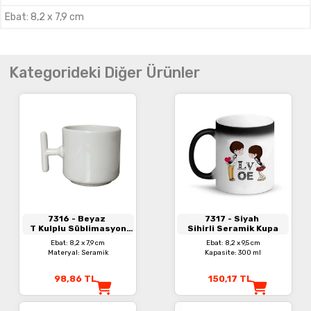
Ebat
:
8,2 x 7,9 cm
Kategorideki Diğer Ürünler
7316
- Beyaz
7317
- Siyah
T Kulplu Süblimasyon
Sihirli Seramik Kupa
Seramik Kupa
Ebat: 8,2 x 7,9 cm
Ebat: 8,2 x 9,5 cm
Materyal: Seramik
Kapasite: 300 ml
98,86
TL
150,17
TL