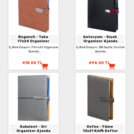
Begonvil
- Taba
Antoryum
- Siyah
17x24 Organizer
Organizer Ajanda
İç Blok Dizaynı: Fihristli Organizer
İç Blok Dizaynı: 336 Sayfa, Günlük
Ajanda
Ajanda
Kağıt: Ivory 70 gr
Kağıt: Ivory 70 gr
418,00
TL
494,00
TL
Sukulent
- Gri
Defne
- Füme
Organizer Ajanda
13x21 Kılıflı Defter