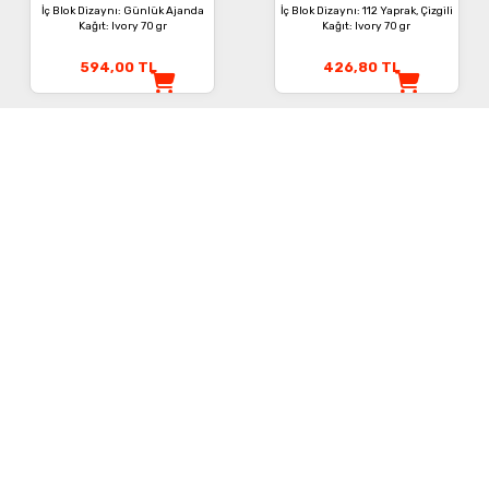
İç Blok Dizaynı: Günlük Ajanda
İç Blok Dizaynı: 112 Yaprak, Çizgili
Kağıt: Ivory 70 gr
Kağıt: Ivory 70 gr
594,00
TL
426,80
TL