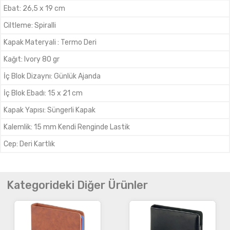
Ebat
:
26,5 x 19 cm
Ciltleme
:
Spiralli
Kapak Materyali
:
Termo Deri
Kağıt
:
Ivory 80 gr
İç Blok Dizaynı
:
Günlük Ajanda
İç Blok Ebadı
:
15 x 21 cm
Kapak Yapısı
:
Süngerli Kapak
Kalemlik
:
15 mm Kendi Renginde Lastik
Cep
:
Deri Kartlık
Kategorideki Diğer Ürünler