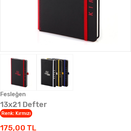
Fesleğen
13x21 Defter
Renk:
Kırmızı
175,00
TL