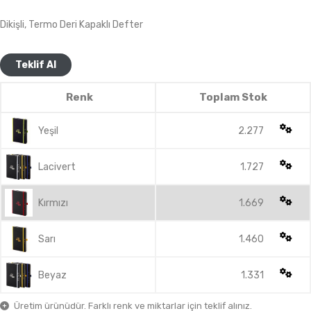
Dikişli, Termo Deri Kapaklı Defter
Teklif Al
Renk
Toplam Stok
Yeşil
2.277
Lacivert
1.727
Kırmızı
1.669
Sarı
1.460
Beyaz
1.331
Üretim ürünüdür. Farklı renk ve miktarlar için teklif alınız.