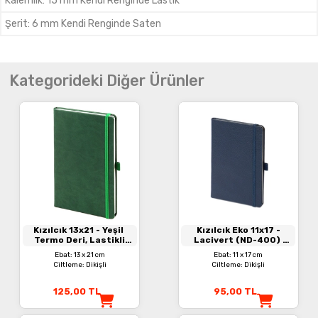
Kalemlik
:
15 mm Kendi Renginde Lastik
Şerit
:
6 mm Kendi Renginde Saten
Kategorideki Diğer Ürünler
Kızılcık 13x21
- Yeşil
Kızılcık Eko 11x17
-
Termo Deri, Lastikli
Lacivert (ND-400)
Defter
Termo Deri, Lastikli
Ebat: 13 x 21 cm
Ebat: 11 x 17 cm
Defter
Ciltleme: Dikişli
Ciltleme: Dikişli
125,00
TL
95,00
TL