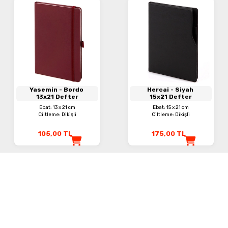
Yasemin
- Bordo
Hercai
- Siyah
13x21 Defter
15x21 Defter
Ebat: 13 x 21 cm
Ebat: 15 x 21 cm
Ciltleme: Dikişli
Ciltleme: Dikişli
105,00
TL
175,00
TL