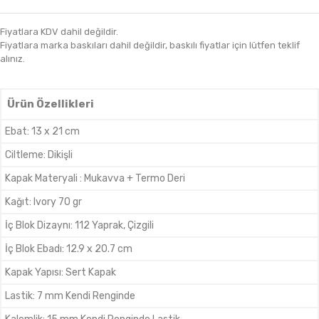
Fiyatlara KDV dahil değildir.
Fiyatlara marka baskıları dahil değildir, baskılı fiyatlar için lütfen teklif
alınız.
Ürün Özellikleri
Ebat
:
13 x 21 cm
Ciltleme
:
Dikişli
Kapak Materyali
:
Mukavva + Termo Deri
Kağıt
:
Ivory 70 gr
İç Blok Dizaynı
:
112 Yaprak, Çizgili
İç Blok Ebadı
:
12.9 x 20.7 cm
Kapak Yapısı
:
Sert Kapak
Lastik
:
7 mm Kendi Renginde