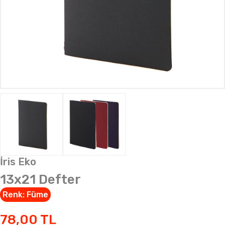
İris Eko
13x21 Defter
Renk:
Füme
78,00
TL