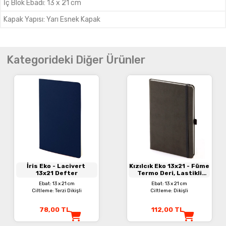
İç Blok Ebadı
:
13 x 21 cm
Kapak Yapısı
:
Yarı Esnek Kapak
Kategorideki Diğer Ürünler
İris Eko
- Lacivert
Kızılcık Eko 13x21
- Füme
13x21 Defter
Termo Deri, Lastikli
Defter
Ebat: 13 x 21 cm
Ebat: 13 x 21 cm
Ciltleme: Terzi Dikişli
Ciltleme: Dikişli
78,00
TL
112,00
TL