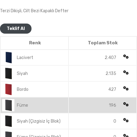
Terzi Dikişli, Cilt Bezi Kapaklı Defter
Teklif Al
Renk
Toplam Stok
Lacivert
2.407
Siyah
2.135
Bordo
427
Füme
196
Siyah (Çizgisiz İç Blok)
0