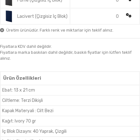
Füme (Çizgisiz İç Blok)
0
Lacivert (Çizgisiz İç Blok)
0
Üretim ürünüdür. Farklı renk ve miktarlar için teklif alınız.
Fiyatlara KDV dahil değildir.
Fiyatlara marka baskıları dahil değildir, baskılı fiyatlar için lütfen teklif
alınız.
Ürün Özellikleri
Ebat
:
13 x 21 cm
Ciltleme
:
Terzi Dikişli
Kapak Materyali
:
Cilt Bezi
Kağıt
:
Ivory 70 gr
İç Blok Dizaynı
:
40 Yaprak, Çizgili