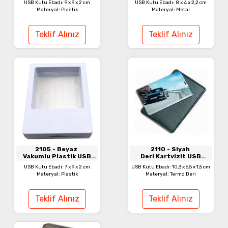
USB Kutu Ebadı: 9 x 9 x 2 cm
USB Kutu Ebadı: 8 x 4 x 2,2 cm
Materyal: Plastik
Materyal: Metal
Teklif Alınız
Teklif Alınız
2105
- Beyaz
2110
- Siyah
Vakumlu Plastik USB
Deri Kartvizit USB
Bellek Kutusu
Bellek Kılıfı
USB Kutu Ebadı: 7 x 9 x 2 cm
USB Kutu Ebadı: 10,3 x 6,5 x 1,5 cm
Materyal: Plastik
Materyal: Termo Deri
Teklif Alınız
Teklif Alınız