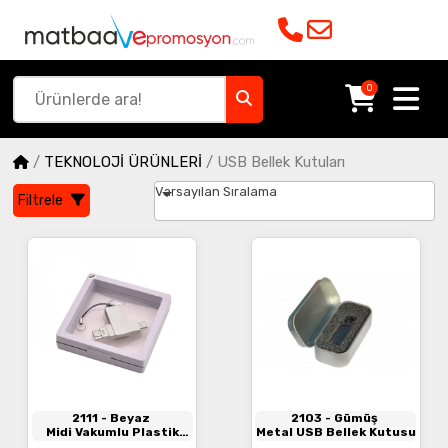
0
/
TEKNOLOJİ ÜRÜNLERİ
/
USB Bellek Kutuları
Varsayılan Sıralama
Filtrele
2111
- Beyaz
2103
- Gümüş
Midi Vakumlu Plastik
Metal USB Bellek Kutusu
Kutu