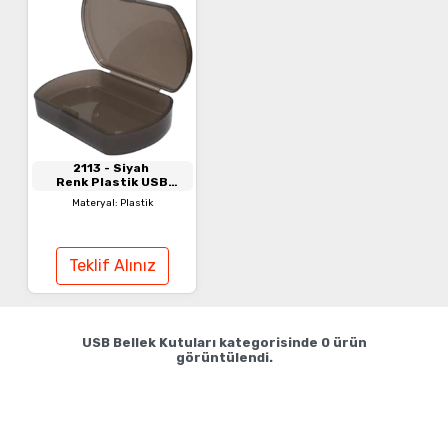
2113
- Siyah
Renk Plastik USB
Kutusu
Materyal: Plastik
Teklif Alınız
USB Bellek Kutuları
kategorisinde
0
ürün
görüntülendi.