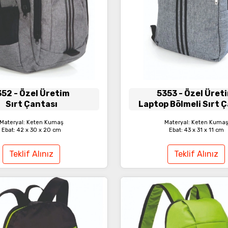
352
- Özel Üretim
5353
- Özel Üret
Sırt Çantası
Laptop Bölmeli Sırt 
Materyal: Keten Kumaş
Materyal: Keten Kuma
Ebat: 42 x 30 x 20 cm
Ebat: 43 x 31 x 11 cm
Teklif Alınız
Teklif Alınız