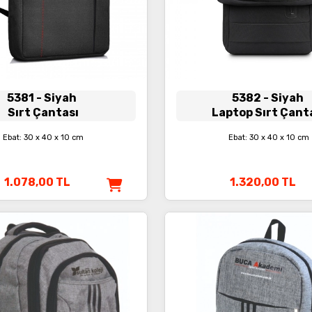
5381
- Siyah
5382
- Siyah
Sırt Çantası
Laptop Sırt Çant
Ebat: 30 x 40 x 10 cm
Ebat: 30 x 40 x 10 cm
1.078,00
TL
1.320,00
TL