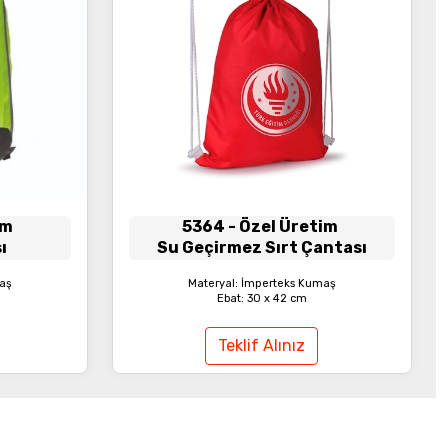
im
5364
- Özel Üretim
ı
Su Geçirmez Sırt Çantası
maş
Materyal: İmperteks Kumaş
Ebat: 30 x 42 cm
Teklif Alınız