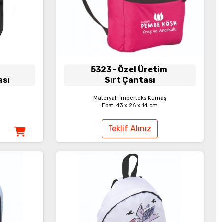
5323
- Özel Üretim
ası
Sırt Çantası
Materyal: İmperteks Kumaş
Ebat: 43 x 26 x 14 cm
Teklif Alınız