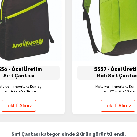
356
- Özel Üretim
5357
- Özel Üret
Sırt Çantası
Midi Sırt Çantas
teryal: İmperteks Kumaş
Materyal: İmperteks Ku
Ebat: 43 x 26 x 14 cm
Ebat: 22 x 37 x 10 cm
Teklif Alınız
Teklif Alınız
Sırt Çantası
kategorisinde
2
ürün görüntülendi.