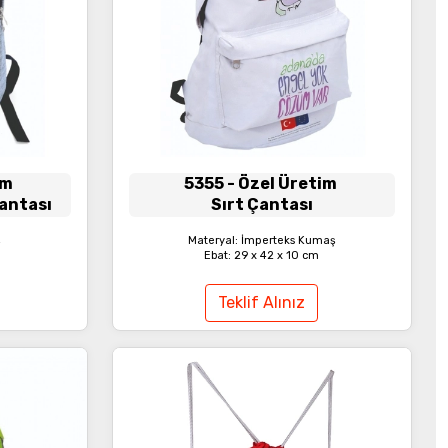
im
5355
- Özel Üretim
Çantası
Sırt Çantası
ş
Materyal: İmperteks Kumaş
Ebat: 29 x 42 x 10 cm
Teklif Alınız