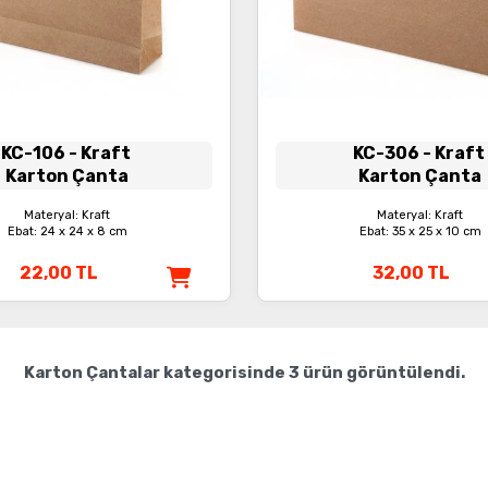
KC-106
- Kraft
KC-306
- Kraft
Karton Çanta
Karton Çanta
Materyal: Kraft
Materyal: Kraft
Ebat: 24 x 24 x 8 cm
Ebat: 35 x 25 x 10 cm
22,00
TL
32,00
TL
Karton Çantalar
kategorisinde
3
ürün görüntülendi.